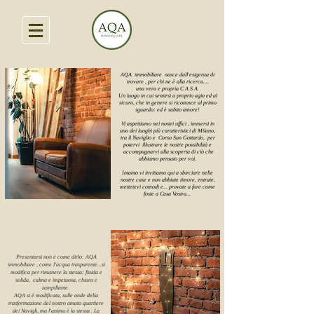
AQA immobiliare nasce dall'esigenza di
trovare , per chi ne è alla ricerca....
una vera e propria C A S A.
Un luogo in cui sentirsi a proprio agio ed al
sicuro, che in genere si riconosce al primo
sguardo: ed è subito amore!
Vi aspettiamo nei nostri uffici , immersi in
uno dei luoghi più caratteristici di Milano,
tra il Naviglio e Corso San Gottardo, per
potervi illustrare le nostre possibilità e
accompagnarvi alla scoperta di ciò che
abbiamo pensato per voi.
Intanto vi invitiamo qui a sbirciare nelle
nostre case e non abbiate timore, entrate,
mettetevi comodi e... provate a fare come
foste a Casa Vostra...
Presentarsi non è come dirlo: AQA
immobiliare , come l'acqua trasparente...si
modifica per rimanere la stessa: fluida e
solida, calma e impetuosa, chiara e
zampillante.
AQA si è modificata, sulle onde della
trasformazione del nostro amato quartiere
dei Navigli, ma l'anima è la stessa . La