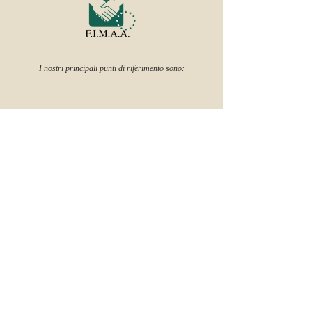
I nostri principali punti di riferimento sono:
© 2022 Milano Notai – via Manzoni 12, Milano – tel.
+39 02
76017512
–
studio@milanonotai.it
© 2023 DC Metros – Ripa di Porta Ticinese 7, Milano – tel.
+39
02 845 734 22
–
info@dcmetros.it
KEEP IN
TOUCH
Aqa Immobiliare.
Via Lagrange 2 - 20136 Milano (Mi)
Tel
02.36513966 - 337
.358052 -
335.5482792
© 2018 Aqa immobiliare. All rights reserved